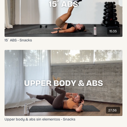
15:35
15´ ABS - Snacks
27:36
Upper body & abs sin elementos - Snacks