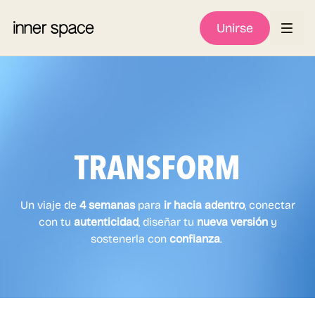
Unirse
TRANSFORM
Un viaje de
4 semanas
para
ir hacia adentro
, conectar
con tu
autenticidad
, diseñar tu
nueva versión
y
sostenerla con
confianza
.