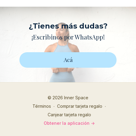
¿Tienes más dudas?
¡Escribinos por WhatsApp!
Acá
© 2026 Inner Space
Términos
∙
Comprar tarjeta regalo
∙
Canjear tarjeta regalo
Obtener la aplicación ->