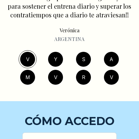
para sostener el entrena diario y superar los
contratiempos que a diario te atraviesan!!
Verónica
ARGENTINA
V
Y
S
A
M
V
R
V
CÓMO ACCEDO